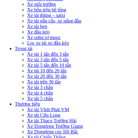
Xe môi trường
Xe bồn trộn bê tông
Xe tải thùng – satxi
Xe tải gắn cẩu, xe nâng đầu
Xe tải ben
Xe đầu kéo
Xe sơmi rơ mooc
Lọc xe tải xe đầu kéo
Trọng tải
Xe tải 1 tấn đến 3 tấn
Xe tải 3 tấn đến 5 tấn
Xe tải 5 tấn đến 10 tấn
Xe tải 10 đến 20 tấn
Xe tải 20 đến 30 tấn
Xe tải trên 30 tấn
Xe tải 3 chân
Xe tải 4 chân
Xe tải 5 chân
Thương hiệu
Xe tải Vĩnh Phát VM
Xe tải Cửu Long
Xe tải Thaco Trường Hải
Xe Dongfeng Trường Giang
Xe Dongfeng cnc Hồ Bắc
Xe tải Chiến Thắng