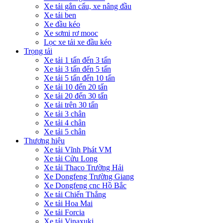
Xe tải gắn cẩu, xe nâng đầu
Xe tải ben
Xe đầu kéo
Xe sơmi rơ mooc
Lọc xe tải xe đầu kéo
Trọng tải
Xe tải 1 tấn đến 3 tấn
Xe tải 3 tấn đến 5 tấn
Xe tải 5 tấn đến 10 tấn
Xe tải 10 đến 20 tấn
Xe tải 20 đến 30 tấn
Xe tải trên 30 tấn
Xe tải 3 chân
Xe tải 4 chân
Xe tải 5 chân
Thương hiệu
Xe tải Vĩnh Phát VM
Xe tải Cửu Long
Xe tải Thaco Trường Hải
Xe Dongfeng Trường Giang
Xe Dongfeng cnc Hồ Bắc
Xe tải Chiến Thắng
Xe tải Hoa Mai
Xe tải Forcia
Xe tải Vinaxuki