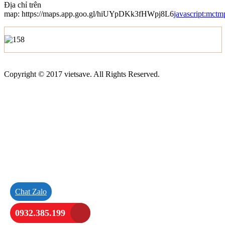
Địa chỉ trên
map:
https://maps.app.goo.gl/hiUYpDKk3fHWpj8L6
javascript:mctm
Copyright © 2017 vietsave. All Rights Reserved.
Chat Zalo
0932.385.199