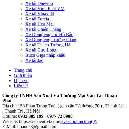
Xe tải Daewoo
Xe tải Vĩnh Phát VM
Xe tải Vinaxuki
Xe tải Forcia
Xe tải Hoa Mai
Xe tải Chiến Thắng
Xe Dongfeng cnc Hồ Bắc
Xe Dongfeng Trường Giang
Xe tải Thaco Trường Hải
Xe tải Cửu Long
Isuzu Giga nhập khẩu
Xe tải Jac
Trang chủ
Giới thiệu
Dịch vụ
Liên hệ
Công ty TNHH Sản Xuất Và Thương Mại Vận Tải Thuận
Phát
Địa chỉ: 158 Phan Trọng Tuệ, ( gần cầu Tó đường 70 ) , Thanh Liệt
, Thanh Trì , Hà Nội
Hotline:
0932 385 199 - 0977 72 8988
Website: https://xetaieuro4.com/
javascript:mctmp(0);
E-Mail:
hoanc23@gmail.com