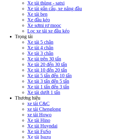
Xe tải thùng - satxi
Xe tải gắn cẩu, xe nâng đầu
Xe tải ben
Xe đầu kéo
Xe sơmi rơ mooc
Lọc xe tải xe đầu kéo
Trọng tải
Xe tải 5 chân
Xe tải 4 chân
Xe tải 3 chân
Xe tải trên 30 tấn
Xe tải 20 đến 30 tấn
Xe tải 10 đến 20 tấn
Xe tải 5 tấn đến 10 tấn
Xe tải 3 tấn đến 5 tấn
Xe tải 1 tấn đến 3 tấn
Xe tải dưới 1 tấn
Thương hiệu
xe tải C&C
xe tải Chenglong
xe tải Howo
Xe tải Hino
Xe tải Huyndai
Xe tải FuSo
Xe tải Isuzu