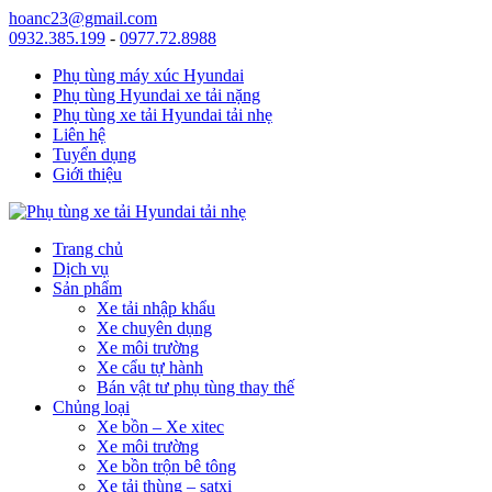
hoanc23@gmail.com
0932.385.199
-
0977.72.8988
Phụ tùng máy xúc Hyundai
Phụ tùng Hyundai xe tải nặng
Phụ tùng xe tải Hyundai tải nhẹ
Liên hệ
Tuyển dụng
Giới thiệu
Trang chủ
Dịch vụ
Sản phẩm
Xe tải nhập khẩu
Xe chuyên dụng
Xe môi trường
Xe cẩu tự hành
Bán vật tư phụ tùng thay thế
Chủng loại
Xe bồn – Xe xitec
Xe môi trường
Xe bồn trộn bê tông
Xe tải thùng – satxi